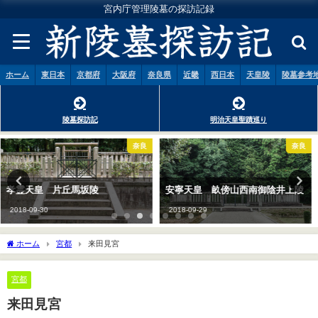
宮内庁管理陵墓の探訪記録
ホーム
東日本
京都府
大阪府
奈良県
近畿
西日本
天皇陵
陵墓参考
陵墓探訪記
明治天皇聖蹟巡り
奈良
未分類
安寧天皇 畝傍山西南御陰井上陵
当ホームページの地図が正常に表
示されない現象について
2018-09-29
2025-06-21
ホーム
宮都
来田見宮
宮都
来田見宮