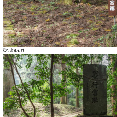
景行宮趾石碑