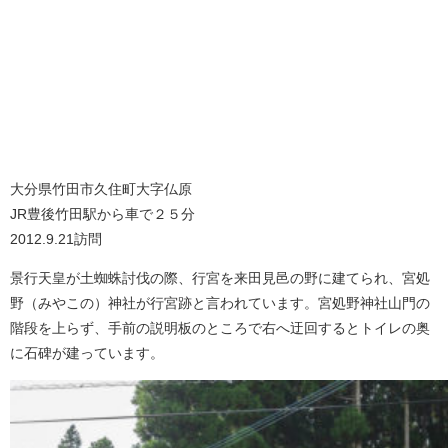
大分県竹田市久住町大字仏原
JR豊後竹田駅から車で２５分
2012.9.21訪問
景行天皇が土蜘蛛討伐の際、行宮を来田見邑の野に建てられ、宮処
野（みやこの）神社が行宮跡と言われています。宮処野神社山門の
階段を上らず、手前の説明板のところで右へ迂回するとトイレの奥
に石碑が建っています。