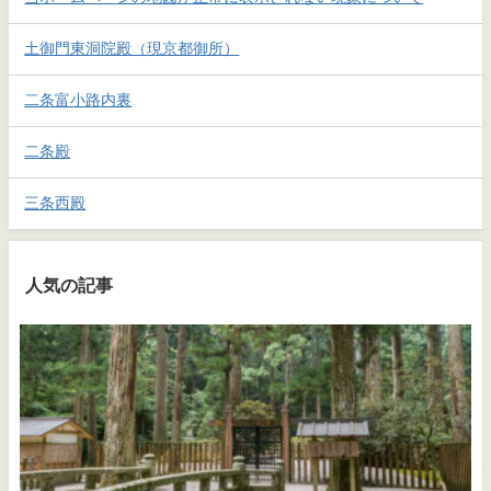
土御門東洞院殿（現京都御所）
二条富小路内裏
二条殿
三条西殿
人気の記事