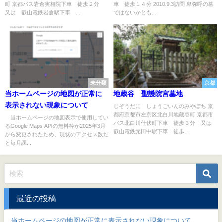
町 京都バス岩倉実相院下車 徒歩２分
車 徒歩１４分 2010.9.3訪問 卑弥呼の墓
又は 叡山電鉄岩倉駅下車 ...
ではないかとも...
未分類
京都
当ホームページの地図が正常に
地蔵谷 聖護院宮墓地
表示されない現象について
じぞうだに しょうごいんのみやぼち 京
都府京都市左京区北白川地蔵谷町 京都市
当ホームページの地図表示で使用してい
バス北白川仕伏町下車 徒歩３分 又は
るGoogle Maps APIの無料枠が2025年3月
叡山電鉄元田中駅下車 徒歩...
から変更されたため、現状のアクセス数だ
と毎月課...
最近の投稿
当ホームページの地図が正常に表示されない現象について