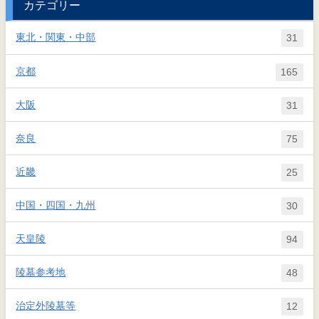
カテゴリー
東北・関東・中部
31
京都
165
大阪
31
奈良
75
近畿
25
中国・四国・九州
30
天皇陵
94
陵墓参考地
48
治定外陵墓等
12