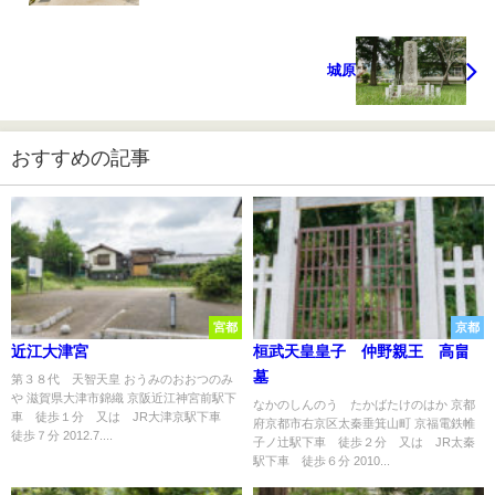
城原
おすすめの記事
宮都
京都
近江大津宮
桓武天皇皇子 仲野親王 高畠
墓
第３８代 天智天皇 おうみのおおつのみ
や 滋賀県大津市錦織 京阪近江神宮前駅下
なかのしんのう たかばたけのはか 京都
車 徒歩１分 又は JR大津京駅下車
府京都市右京区太秦垂箕山町 京福電鉄帷
徒歩７分 2012.7....
子ノ辻駅下車 徒歩２分 又は JR太秦
駅下車 徒歩６分 2010...