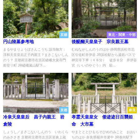
京都
東北・関東・中部
円山陵墓参考地
後醍醐天皇皇子 宗良親王墓
まるやまりょうぼさんこうち 該当御方：
むねながしんのうのはか 静岡県浜松市北
淳和天皇皇后正子内親王？まさこないしん
区引佐町井伊谷 JR浜松駅から遠鉄バスで
のう？ 京都府京都市右京区嵯峨大覚寺門
神宮寺下車（４８分） 徒歩８分 井伊谷
前登リ町 JR嵯峨嵐山駅下...
宮（いいのやぐう）内 駐...
京都
奈良
冷泉天皇皇后 昌子内親王 岩
孝霊天皇皇女 倭迹迹日百襲姫
倉陵
命 大市墓
しょうし／まさこないしんのう いわくら
やまとととひももそひめのみこと おおい
のみささぎ 京都府京都市左京区岩倉上蔵
ちのはか 奈良県桜井市箸中 JR巻向駅下