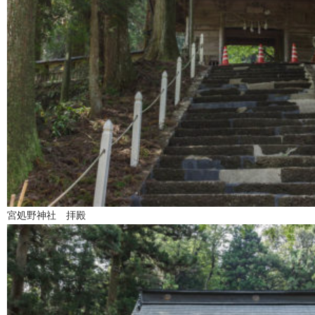
宮処野神社 拝殿