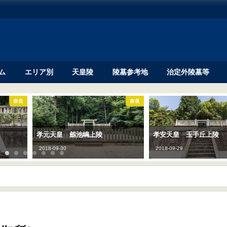
ム
エリア別
天皇陵
陵墓参考地
治定外陵墓等
奈良
奈良
孝元天皇 劔池嶋上陵
孝安天皇 玉手丘上陵
2018-09-30
2018-09-29