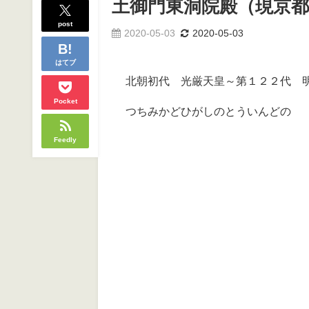
土御門東洞院殿（現京都
post
2020-05-03
2020-05-03
はてブ
北朝初代 光厳天皇～第１２２代 
Pocket
つちみかどひがしのとういんどの
Feedly