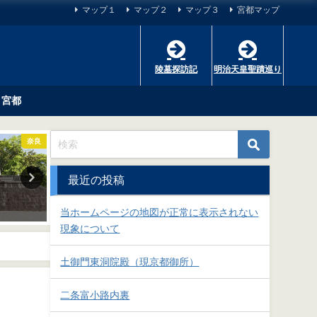
マップ１
マップ２
マップ３
宮都マップ
陵墓探訪記
明治天皇聖蹟巡り
宮都
奈良
未分類
最近の投稿
当ホームページの地図が正常に表
崇神天皇 山辺道勾岡
示されない現象について
2018-10-01
当ホームページの地図が正常に表示されない
2025-06-21
現象について
土御門東洞院殿（現京都御所）
二条富小路内裏