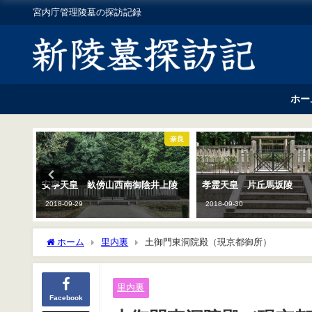
宮内庁管理陵墓の探訪記録
ホー
奈良
奈良
安寧天皇 畝傍山西南御陰井上陵
孝霊天皇 片丘馬坂陵
2018-09-29
2018-09-30
ホーム
里内裏
土御門東洞院殿（現京都御所）
里内裏
Facebook