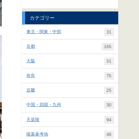
カテゴリー
東北・関東・中部
31
京都
165
大阪
31
奈良
75
近畿
25
中国・四国・九州
30
天皇陵
94
陵墓参考地
48