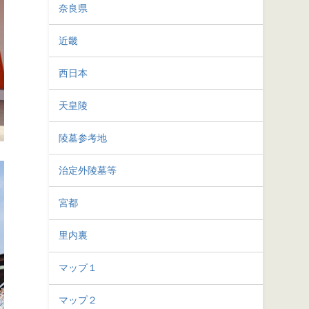
奈良県
近畿
西日本
天皇陵
陵墓参考地
治定外陵墓等
宮都
里内裏
マップ１
マップ２