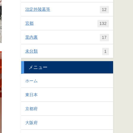
治定外陵墓等
12
宮都
132
里内裏
17
未分類
1
メニュー
ホーム
東日本
京都府
大阪府