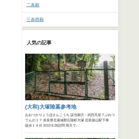
二条殿
三条西殿
人気の記事