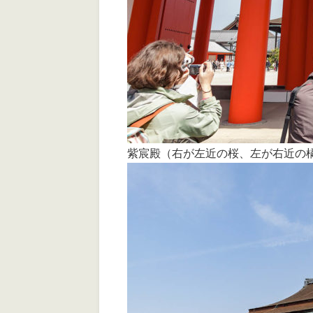
紫宸殿（右が左近の桜、左が右近の