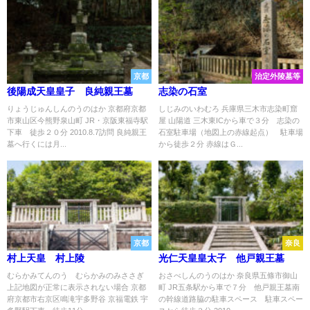
京都
治定外陵墓等
後陽成天皇皇子 良純親王墓
志染の石室
りょうじゅんしんのうのはか 京都府京都
しじみのいわむろ 兵庫県三木市志染町窟
市東山区今熊野泉山町 JR・京阪東福寺駅
屋 山陽道 三木東ICから車で３分 志染の
下車 徒歩２０分 2010.8.7訪問 良純親王
石室駐車場（地図上の赤線起点） 駐車場
墓へ行くには月...
から徒歩２分 赤線はＧ...
京都
奈良
村上天皇 村上陵
光仁天皇皇太子 他戸親王墓
むらかみてんのう むらかみのみささぎ
おさべしんのうのはか 奈良県五條市御山
上記地図が正常に表示されない場合 京都
町 JR五条駅から車で７分 他戸親王墓南
府京都市右京区鳴滝宇多野谷 京福電鉄 宇
の幹線道路脇の駐車スペース 駐車スペー