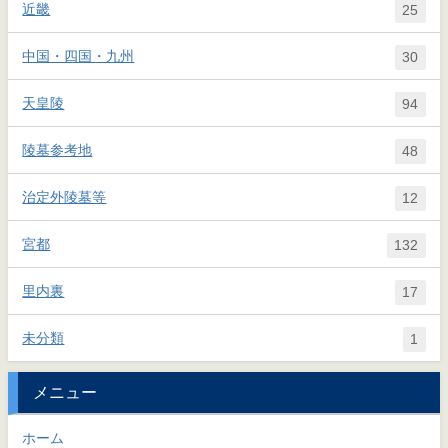
近畿
25
中国・四国・九州
30
天皇陵
94
陵墓参考地
48
治定外陵墓等
12
宮都
132
里内裏
17
未分類
1
メニュー
ホーム