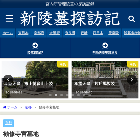
宮内庁管理陵墓の探訪記録
ホーム
東日本
京都府
大阪府
奈良県
近畿
西日本
天皇陵
陵墓参考
陵墓探訪記
明治天皇聖蹟巡り
奈良
奈良
孝霊天皇 片丘馬坂陵
孝安天皇 玉手丘上陵
2018-09-30
2018-09-29
ホーム
京都
勧修寺宮墓地
京都
勧修寺宮墓地