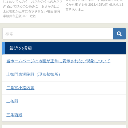
子妃 糠手姫皇女 押坂墓
じょめいてんのう おさかのうちのみささ
ICから車で６分 2013.4.28訪問 伝承地は3
ぎ ぬかでひめのひめみこ おさかのはか
箇所ありま...
上記地図が正常に表示されない場合 奈良
県桜井市忍阪 JR・近鉄...
最近の投稿
当ホームページの地図が正常に表示されない現象について
土御門東洞院殿（現京都御所）
二条富小路内裏
二条殿
三条西殿