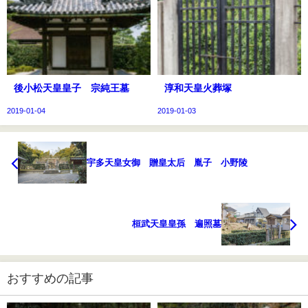
後小松天皇皇子 宗純王墓
淳和天皇火葬塚
2019-01-04
2019-01-03
宇多天皇女御 贈皇太后 胤子 小野陵
桓武天皇皇孫 遍照墓
おすすめの記事