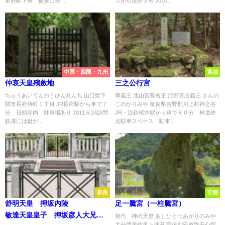
多野駅下車 徒歩11分 ...
スから徒歩３分 2010...
中国・四国・九州
宮都
仲哀天皇殯斂地
三之公行宮
ちゅうあいてんのうひんれんち 山口県下
尊義王 北山宮尊秀王 河野宮忠義王 さんの
関市長府侍町１丁目 JR長府駅から車で７
このかりみや 奈良県吉野郡川上村神之谷
分 日頼寺内 駐車場あり 2011.6.24訪問
JR・近鉄桜井駅から車で８０分 林道終
鉄扉には鍵が...
点駐車スペース 駐車...
奈良
宮都
舒明天皇 押坂内陵
足一騰宮（一柱騰宮）
敏達天皇皇子 押坂彦人大兄皇
初代 神武天皇 あしひとつあがりのみや
大分県宇佐市上拝田 宇佐別府道路安心院