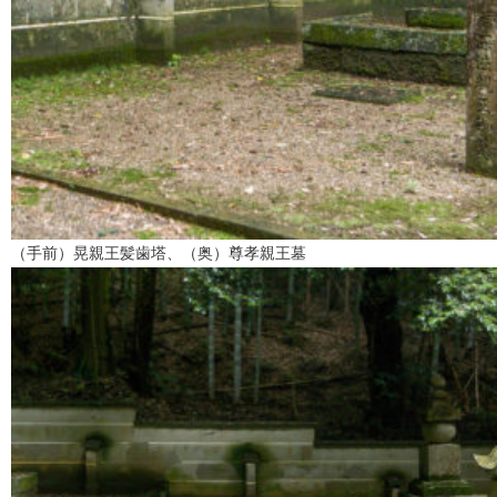
（手前）晃親王髪歯塔、（奥）尊孝親王墓