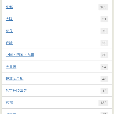
京都
165
大阪
31
奈良
75
近畿
25
中国・四国・九州
30
天皇陵
94
陵墓参考地
48
治定外陵墓等
12
宮都
132