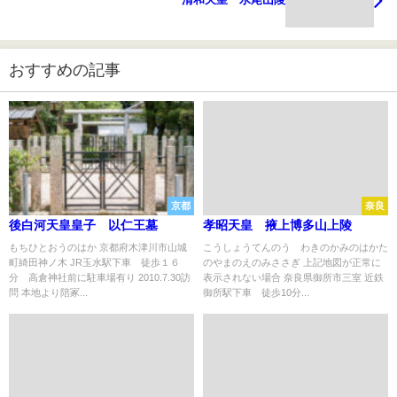
おすすめの記事
京都
奈良
後白河天皇皇子 以仁王墓
孝昭天皇 掖上博多山上陵
もちひとおうのはか 京都府木津川市山城
こうしょうてんのう わきのかみのはかた
町綺田神ノ木 JR玉水駅下車 徒歩１６
のやまのえのみささぎ 上記地図が正常に
分 高倉神社前に駐車場有り 2010.7.30訪
表示されない場合 奈良県御所市三室 近鉄
問 本地より陪冢...
御所駅下車 徒歩10分...