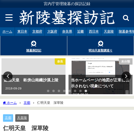
宮内庁管理陵墓の探訪記録
ホーム
東日本
京都府
大阪府
奈良県
近畿
西日本
天皇陵
陵墓参考
陵墓探訪記
明治天皇聖蹟巡り
奈良
未分類
懿徳天皇 畝傍山南纖沙溪上陵
当ホームページの地図が正常に表
示されない現象について
2018-09-29
2025-06-21
ホーム
京都
仁明天皇 深草陵
京都
天皇陵
仁明天皇 深草陵