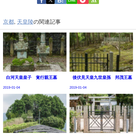
LINE
京都
,
天皇陵
の関連記事
白河天皇皇子 覚行親王墓
後伏見天皇九世皇孫 邦茂王墓
2019-01-04
2019-01-04