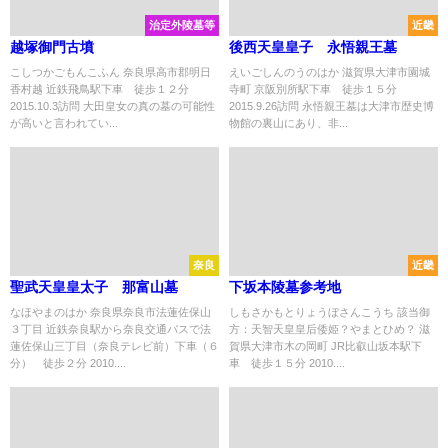
治定外陵墓等
近畿
越塚御門古墳
後西天皇皇子 永悟親王墓
こしつかごもんこふん 奈良県高市郡明日
えいごしんのうのはか 滋賀県大津市園城
香村越 近鉄飛鳥駅下車 徒歩１２分
寺町 京阪別所駅下車 徒歩１５分
2015.10.3訪問 大田皇女の真の墓の可能性
2015.9.26訪問 永悟親王墓は大津市歴史博
が高いと言われてい...
物館の裏山にあり、非...
奈良
近畿
聖武天皇皇太子 那富山墓
下坂本陵墓参考地
なほやまのはか 奈良県奈良市法蓮佐保山
しもさかもとりょうぼさんこうち 該当御
３丁目 近鉄奈良駅から奈良交通バスで法
方：天智天皇皇后倭姫？やまとひめ？ 滋
蓮佐保山三丁目（奈良テレビ前）下車（６
賀県大津市木の岡町 JR比叡山坂本駅下
分） 徒歩２分 2010....
車 徒歩１５分 2010....