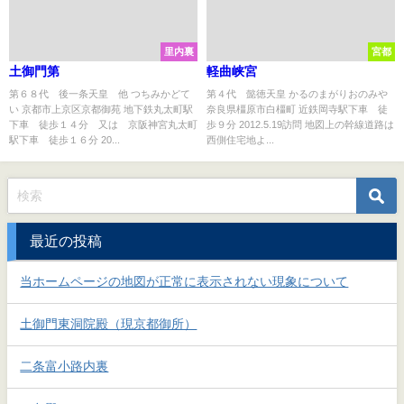
里内裏
宮都
土御門第
軽曲峡宮
第６８代 後一条天皇 他 つちみかどて
第４代 懿徳天皇 かるのまがりおのみや
い 京都市上京区京都御苑 地下鉄丸太町駅
奈良県橿原市白橿町 近鉄岡寺駅下車 徒
下車 徒歩１４分 又は 京阪神宮丸太町
歩９分 2012.5.19訪問 地図上の幹線道路は
駅下車 徒歩１６分 20...
西側住宅地よ...
最近の投稿
当ホームページの地図が正常に表示されない現象について
土御門東洞院殿（現京都御所）
二条富小路内裏