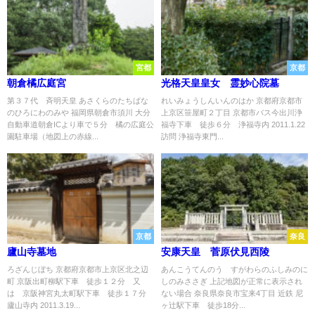
宮都
京都
朝倉橘広庭宮
光格天皇皇女 霊妙心院墓
第３７代 斉明天皇 あさくらのたちばな
れいみょうしんいんのはか 京都府京都市
のひろにわのみや 福岡県朝倉市須川 大分
上京区笹屋町２丁目 京都市バス今出川浄
自動車道朝倉ICより車で５分 橘の広庭公
福寺下車 徒歩６分 浄福寺内 2011.1.22
園駐車場（地図上の赤線...
訪問 浄福寺東門...
京都
奈良
廬山寺墓地
安康天皇 菅原伏見西陵
ろざんじぼち 京都府京都市上京区北之辺
あんこうてんのう すがわらのふしみのに
町 京阪出町柳駅下車 徒歩１２分 又
しのみささぎ 上記地図が正常に表示され
は 京阪神宮丸太町駅下車 徒歩１７分
ない場合 奈良県奈良市宝来4丁目 近鉄 尼
廬山寺内 2011.3.19...
ヶ辻駅下車 徒歩18分...