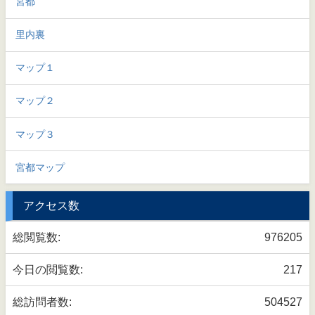
宮都
里内裏
マップ１
マップ２
マップ３
宮都マップ
アクセス数
総閲覧数:
976205
今日の閲覧数:
217
総訪問者数:
504527