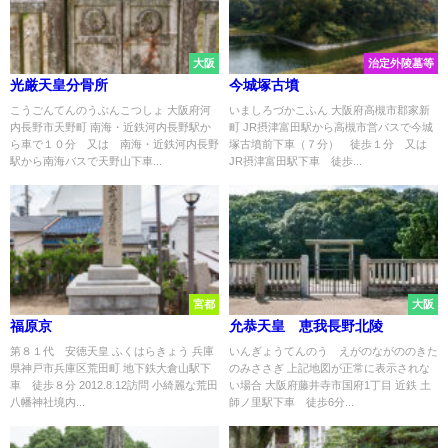
大阪
治定外陵墓等
光厳天皇分骨所
今城塚古墳
こうごんてんのうぶんこつしょ 大阪府河
いましろづかこふん 大阪府高槻市郡家新
内長野市天野町 南海・近鉄河内長野駅か
町 JR摂津富田駅から高槻市営バスで今城
ら車で１０分 又は 南海・近鉄河内長野
塚古墳前下車（７分） 徒歩１分 又は
駅から南海バスで天野山下車...
JR摂津富田駅下車 徒歩...
宮都
大阪
福原京
允恭天皇 恵我長野北陵
第８１代 安徳天皇 ふくはらきょう 兵庫
いんぎょうてんのう えがのながののきた
県神戸市兵庫区荒田町 地下鉄大倉山駅下
のみささぎ 上記地図が正常に表示されな
車 徒歩８分 2012.8.12訪問 小綺麗な荒田
い場合 大阪府藤井寺市国府1丁目 近鉄 土
八幡神社境内...
師ノ里駅下車 徒歩6分...