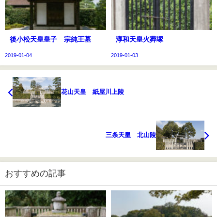
後小松天皇皇子 宗純王墓
淳和天皇火葬塚
2019-01-04
2019-01-03
花山天皇 紙屋川上陵
三条天皇 北山陵
おすすめの記事