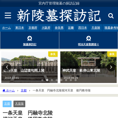
宮内庁管理陵墓の探訪記録
ホーム
東日本
京都府
大阪府
奈良県
近畿
西日本
天皇陵
陵墓参考
陵墓探訪記
明治天皇聖蹟巡り
奈良
奈良
神武天皇 畝傍山東北陵
安寧天皇 畝傍山西南御陰井上陵
2018-09-29
2018-09-29
ホーム
京都
一条天皇 円融寺北陵
堀河天皇 後円教寺陵
京都
天皇陵
一条天皇 円融寺北陵