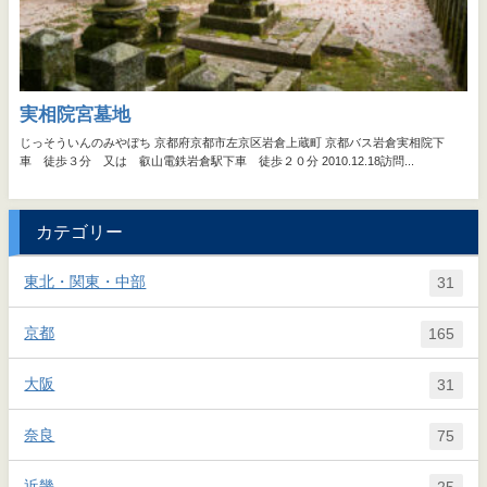
カテゴリー
東北・関東・中部
31
京都
165
大阪
31
奈良
75
近畿
25