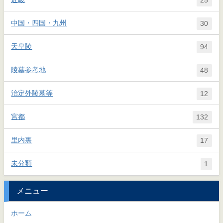
中国・四国・九州
30
天皇陵
94
陵墓参考地
48
治定外陵墓等
12
宮都
132
里内裏
17
未分類
1
メニュー
ホーム