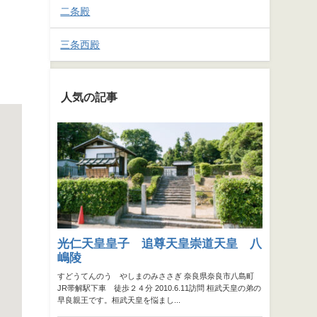
二条殿
三条西殿
人気の記事