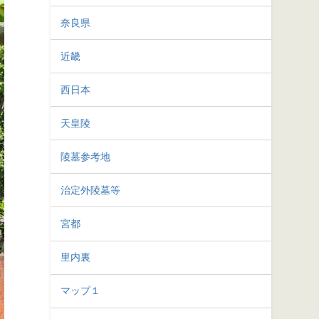
奈良県
近畿
西日本
天皇陵
陵墓参考地
治定外陵墓等
宮都
里内裏
マップ１