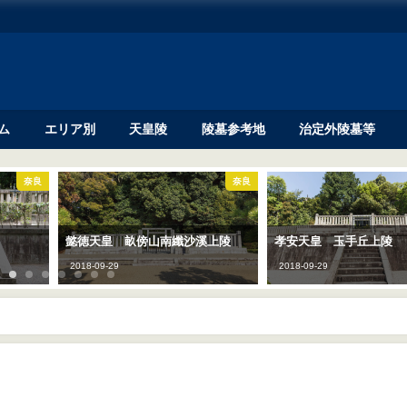
ム
エリア別
天皇陵
陵墓参考地
治定外陵墓等
奈良
奈良
懿徳天皇 畝傍山南纖沙溪上陵
孝安天皇 玉手丘上陵
2018-09-29
2018-09-29