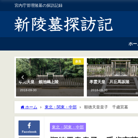
宮内庁管理陵墓の探訪記録
ホー
奈良
奈良
孝元天皇 劔池嶋上陵
孝霊天皇 片丘馬坂陵
2018-09-30
2018-09-30
ホーム
東北・関東・中部
順徳天皇皇子 千歳宮墓
東北・関東・中部
Facebook