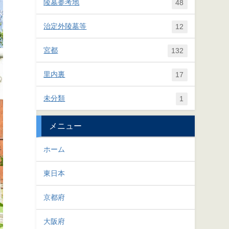
陵墓参考地
48
治定外陵墓等
12
宮都
132
里内裏
17
未分類
1
メニュー
ホーム
東日本
京都府
大阪府