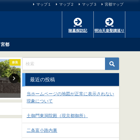
マップ１
マップ２
マップ３
宮都マップ
陵墓探訪記
明治天皇聖蹟巡り
宮都
奈良
奈良
最近の投稿
開化天皇 春日率川坂上陵
神武天皇 畝傍山東北
2018-10-01
2018-09-29
当ホームページの地図が正常に表示されない
現象について
土御門東洞院殿（現京都御所）
二条富小路内裏