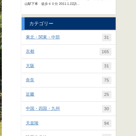
カテゴリー
東北・関東・中部
31
京都
165
大阪
31
奈良
75
近畿
25
中国・四国・九州
30
天皇陵
94