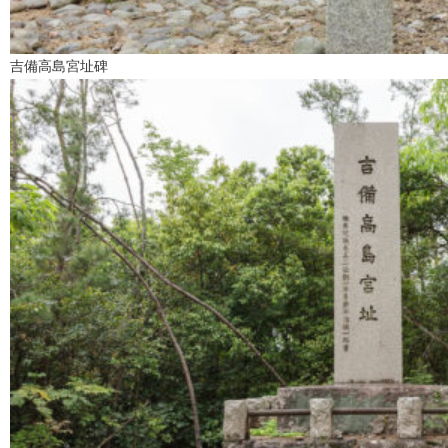
吉備高島宮址碑