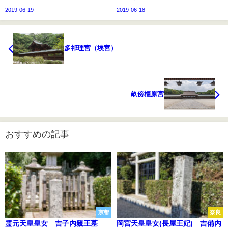
2019-06-19
2019-06-18
多祁理宮（埃宮）
畝傍橿原宮
おすすめの記事
京都
奈良
霊元天皇皇女 吉子内親王墓
岡宮天皇皇女(長屋王妃) 吉備内