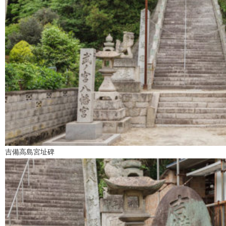
吉備高島宮址碑