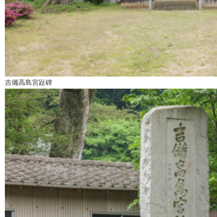
吉備高島宮趾碑