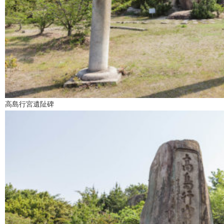
高島行宮遺阯碑