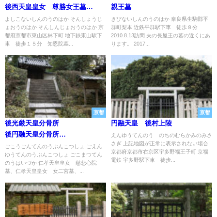
後西天皇皇女 尊勝女王墓
親王墓
東山天皇皇孫女 尊信女王墓
よしこないしんのうのはか そんしょうじ
きびないしんのうのはか 奈良県生駒郡平
ょおうのはか そんしんじょおうのはか 京
群町梨本 近鉄平群駅下車 徒歩８分
都府京都市東山区林下町 地下鉄東山駅下
2010.8.13訪問 夫の長屋王の墓の近くにあ
車 徒歩１５分 知恩院墓...
ります。 2017...
京都
京都
後光厳天皇分骨所
円融天皇 後村上陵
後円融天皇分骨所
えんゆうてんのう のちのむらかみのみさ
さぎ 上記地図が正常に表示されない場合
後小松天皇灰塚
ごこうごんてんのうぶんこつしょ ごえん
京都府京都市右京区宇多野福王子町 京福
ゆうてんのうぶんこつしょ ごこまつてん
電鉄 宇多野駅下車 徒歩...
のうはいづか 仁孝天皇皇女 慈悲心院
墓、仁孝天皇皇女 女二宮墓、...