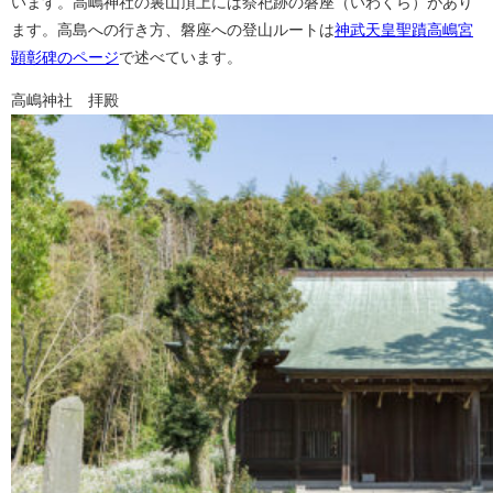
います。高嶋神社の裏山頂上には祭祀跡の磐座（いわくら）があり
ます。高島への行き方、磐座への登山ルートは
神武天皇聖蹟高嶋宮
顕彰碑のページ
で述べています。
高嶋神社 拝殿