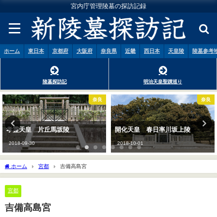
宮内庁管理陵墓の探訪記録
ホーム
東日本
京都府
大阪府
奈良県
近畿
西日本
天皇陵
陵墓参考
陵墓探訪記
明治天皇聖蹟巡り
奈良
奈良
開化天皇 春日率川坂上陵
懿徳天皇 畝傍山南纖沙溪上陵
2018-10-01
2018-09-29
ホーム
宮都
吉備高島宮
宮都
吉備高島宮