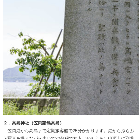
２．高島神社（笠岡諸島高島）
笠岡港から高島まで定期旅客船で25分かかります。港からぶらぶ
ら写真を撮りながら歩いて20分程で神卜（かみうら）山頂上に到着