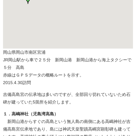
岡山県岡山市南区宮浦
JR岡山駅から車で２５分 新岡山港 新岡山港から海上タクシーで
５分 高島
赤線はＧＰＳデータの概略ルートを示す。
2015.4.30訪問
吉備高島宮の伝承地は多いのですが、全部回り切れていないため石
碑が建っていた5箇所を紹介します。
１．高嶋神社（児島湾高島）
新岡山港からすぐの高島という無人島の南側にある高嶋神社が吉
備高島宮伝承地であり、島には神武天皇聖蹟高嶋宮顕彰碑も建って