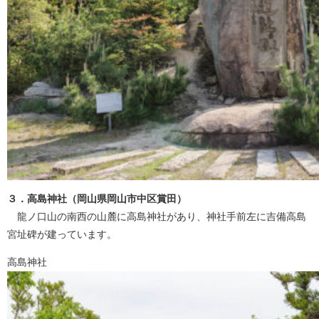
３．高島神社（岡山県岡山市中区賞田）
龍ノ口山の南西の山麓に高島神社があり、神社手前左に吉備高島
宮址碑が建っています。
高島神社