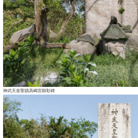
神武天皇聖蹟高嶋宮顕彰碑