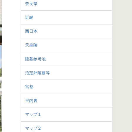
奈良県
近畿
西日本
天皇陵
陵墓参考地
治定外陵墓等
宮都
里内裏
マップ１
マップ２