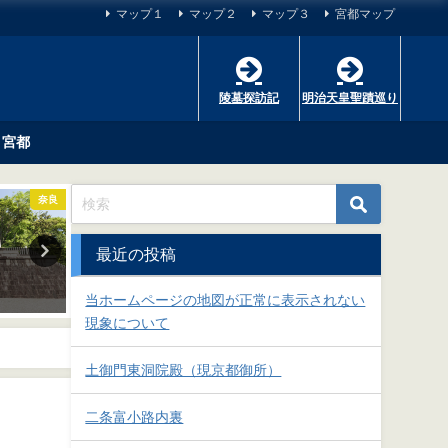
マップ１
マップ２
マップ３
宮都マップ
陵墓探訪記
明治天皇聖蹟巡り
宮都
奈良
奈良
最近の投稿
孝霊天皇 片丘馬坂陵
崇神天皇 山辺道勾岡
2018-09-30
2018-10-01
当ホームページの地図が正常に表示されない
現象について
土御門東洞院殿（現京都御所）
二条富小路内裏