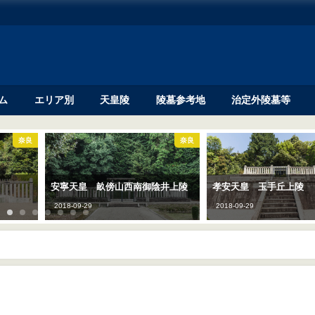
ム
エリア別
天皇陵
陵墓参考地
治定外陵墓等
奈良
奈良
安寧天皇 畝傍山西南御陰井上陵
孝安天皇 玉手丘上陵
2018-09-29
2018-09-29