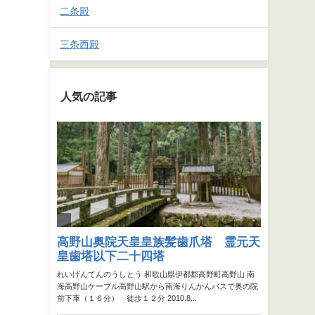
二条殿
三条西殿
人気の記事