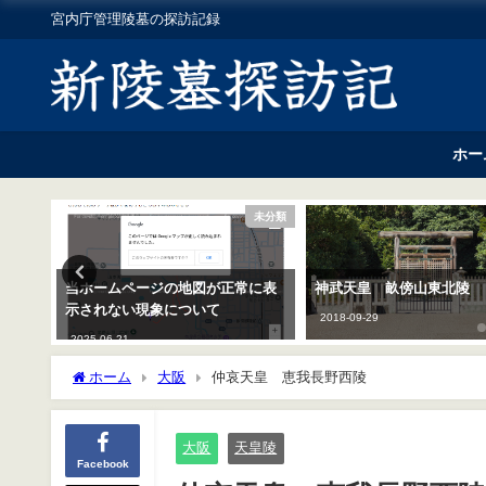
宮内庁管理陵墓の探訪記録
ホー
奈良
未分類
陵
当ホームページの地図が正常に表
神武天皇 畝傍山東北陵
示されない現象について
2018-09-29
2025-06-21
ホーム
大阪
仲哀天皇 恵我長野西陵
大阪
天皇陵
Facebook