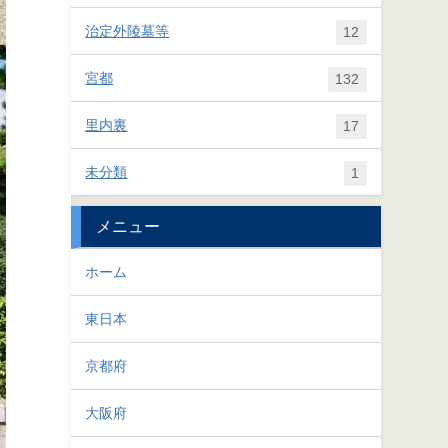
治定外陵墓等
12
宮都
132
里内裏
17
未分類
1
メニュー
ホーム
東日本
京都府
大阪府