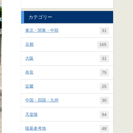
カテゴリー
東北・関東・中部
31
京都
165
大阪
31
奈良
75
近畿
25
中国・四国・九州
30
天皇陵
94
陵墓参考地
48