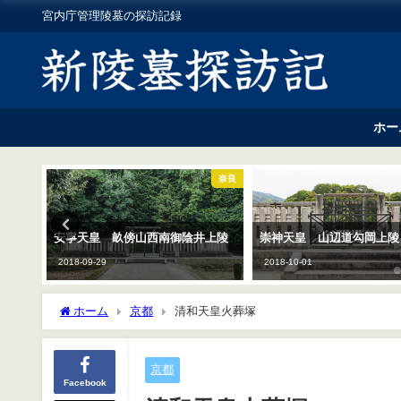
宮内庁管理陵墓の探訪記録
ホー
奈良
奈良
井上陵
崇神天皇 山辺道勾岡上陵
当ホームページの地図が
示されない現象について
2018-10-01
2025-06-21
ホーム
京都
清和天皇火葬塚
京都
Facebook