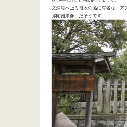
文殊塔へ上る階段の脇に有名な「ア
弥陀如来像」だそうです。