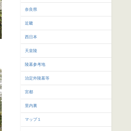
奈良県
近畿
西日本
天皇陵
陵墓参考地
治定外陵墓等
宮都
里内裏
マップ１