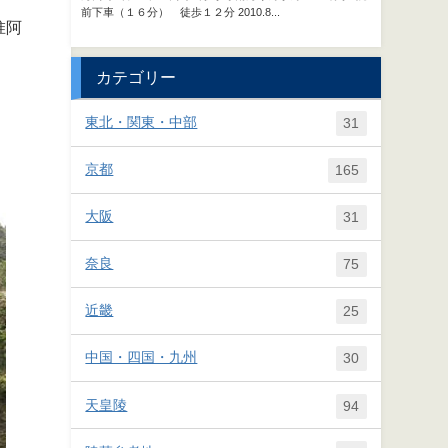
惟阿
カテゴリー
東北・関東・中部
31
京都
165
大阪
31
奈良
75
近畿
25
中国・四国・九州
30
天皇陵
94