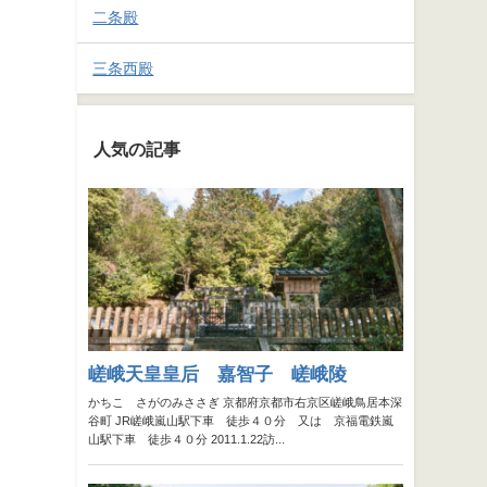
二条殿
三条西殿
人気の記事