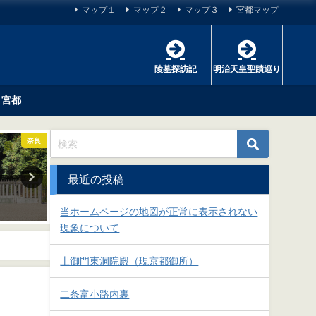
マップ１
マップ２
マップ３
宮都マップ
陵墓探訪記
明治天皇聖蹟巡り
宮都
奈良
奈良
最近の投稿
懿徳天皇 畝傍山南纖沙溪上陵
孝昭天皇 掖上博多
2018-09-29
2018-09-29
当ホームページの地図が正常に表示されない
現象について
土御門東洞院殿（現京都御所）
二条富小路内裏