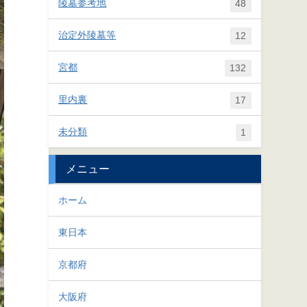
陵墓参考地
48
治定外陵墓等
12
宮都
132
里内裏
17
未分類
1
メニュー
ホーム
東日本
京都府
大阪府