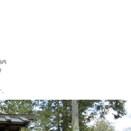
地内
分
す。