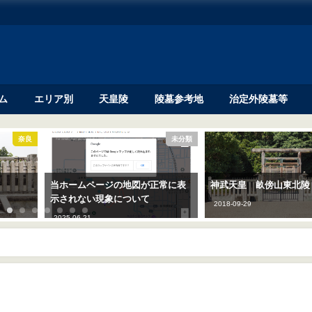
ム
エリア別
天皇陵
陵墓参考地
治定外陵墓等
未分類
奈良
正常に表
神武天皇 畝傍山東北陵
孝霊天皇 片丘馬坂陵
2018-09-29
2018-09-30