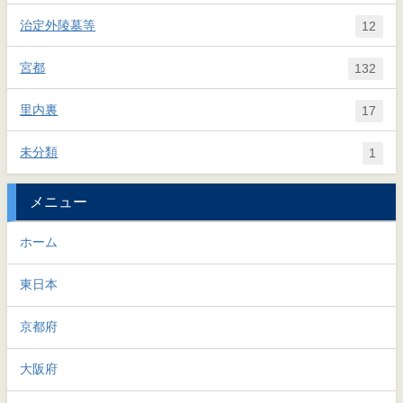
治定外陵墓等
12
宮都
132
里内裏
17
未分類
1
メニュー
ホーム
東日本
京都府
大阪府