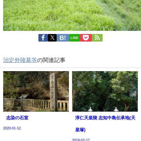
LINE
治定外陵墓等
の関連記事
志染の石室
淳仁天皇陵 志知中島伝承地(天
2020-01-12
皇塚)
2019-02-17