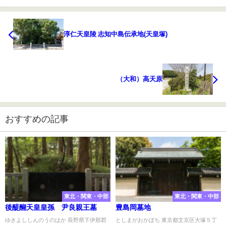
淳仁天皇陵 志知中島伝承地(天皇塚)
（大和）高天原
おすすめの記事
東北・関東・中部
東北・関東・中部
後醍醐天皇皇孫 尹良親王墓
豊島岡墓地
ゆきよししんのうのはか 長野県下伊那郡
としまがおかぼち 東京都文京区大塚５丁