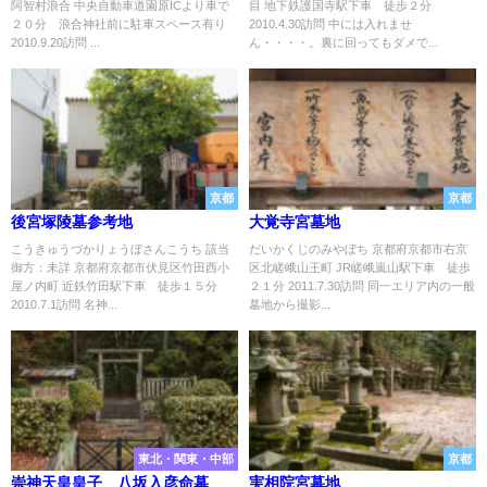
阿智村浪合 中央自動車道園原ICより車で
目 地下鉄護国寺駅下車 徒歩２分
２０分 浪合神社前に駐車スペース有り
2010.4.30訪問 中には入れませ
2010.9.20訪問 ...
ん・・・・。裏に回ってもダメで...
京都
京都
後宮塚陵墓参考地
大覚寺宮墓地
こうきゅうづかりょうぼさんこうち 該当
だいかくじのみやぼち 京都府京都市右京
御方：未詳 京都府京都市伏見区竹田西小
区北嵯峨山王町 JR嵯峨嵐山駅下車 徒歩
屋ノ内町 近鉄竹田駅下車 徒歩１５分
２１分 2011.7.30訪問 同一エリア内の一般
2010.7.1訪問 名神...
墓地から撮影...
東北・関東・中部
京都
崇神天皇皇子 八坂入彦命墓
実相院宮墓地