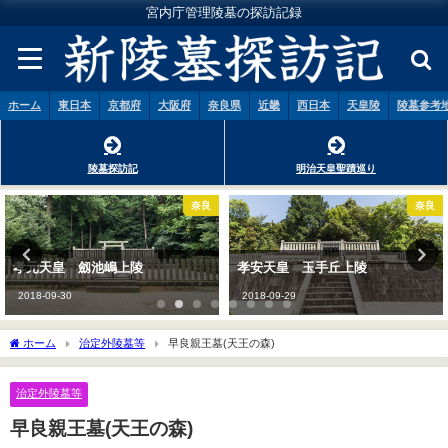
宮内庁管理陵墓の探訪記録
ホーム
東日本
京都府
大阪府
奈良県
近畿
西日本
天皇陵
陵墓参考
陵墓探訪記
明治天皇聖蹟巡り
奈良
奈良
孝安天皇 玉手丘上陵
崇神天皇 山辺道勾岡上陵
2018-09-29
2018-10-01
ホーム
治定外陵墓等
早良親王墓(天王の森)
治定外陵墓等
早良親王墓(天王の森)