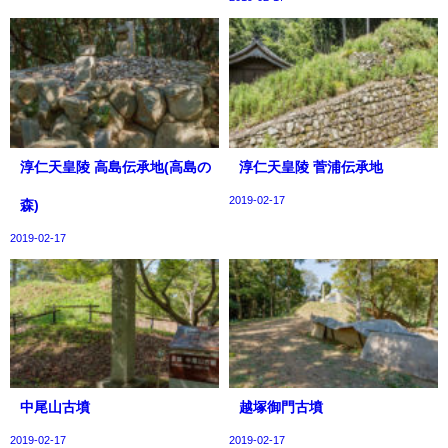
淳仁天皇陵 高島伝承地(高島の
淳仁天皇陵 菅浦伝承地
2019-02-17
森)
2019-02-17
中尾山古墳
越塚御門古墳
2019-02-17
2019-02-17