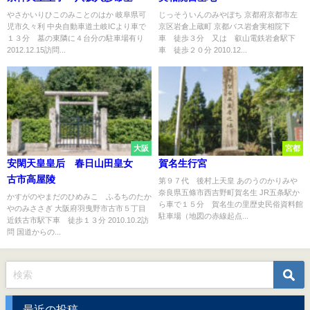
やさかいりひこのみことのはか 岐阜県可
じっそういんのみやぼち 京都府京都市左
児市久々利 中央自動車道土岐ICより車で
京区岩倉上蔵町 京都バス岩倉実相院下
１３分 墓の東隣に４台分の駐車場有り
車 徒歩３分 又は 叡山電鉄岩倉駅下
2012.12.15訪問...
車 徒歩２０分 2010.12...
大阪
宮都
安閑天皇皇后 春日山田皇女
賀名生行宮
古市高屋陵
第９７代 後村上天皇 あのうのかりみや
奈良県五條市西吉野町賀名生 JR五条駅か
かすがのやまだのひめみこ ふるちのたか
ら車で１５分 賀名生の里歴史民俗資料館
やのみささぎ 大阪府羽曳野市古市５丁目
駐車場（地図の赤線起点...
近鉄古市駅下車 徒歩１３分 2010.10.2訪
問 国道からの...
最近の投稿