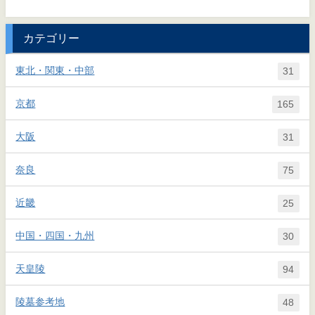
カテゴリー
東北・関東・中部
31
京都
165
大阪
31
奈良
75
近畿
25
中国・四国・九州
30
天皇陵
94
陵墓参考地
48