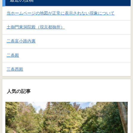
当ホームページの地図が正常に表示されない現象について
土御門東洞院殿（現京都御所）
二条富小路内裏
二条殿
三条西殿
人気の記事