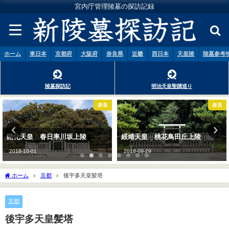
宮内庁管理陵墓の探訪記録
ホーム
東日本
京都府
大阪府
奈良県
近畿
西日本
天皇陵
陵墓参考
陵墓探訪記
明治天皇聖蹟巡り
奈良
奈良
開化天皇 春日率川坂上陵
綏靖天皇 桃花鳥田丘上陵
2018-10-01
2018-09-29
ホーム
京都
後宇多天皇髪塔
京都
後宇多天皇髪塔