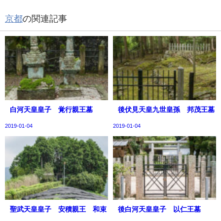
京都
の関連記事
白河天皇皇子 覚行親王墓
後伏見天皇九世皇孫 邦茂王墓
2019-01-04
2019-01-04
聖武天皇皇子 安積親王 和束
後白河天皇皇子 以仁王墓