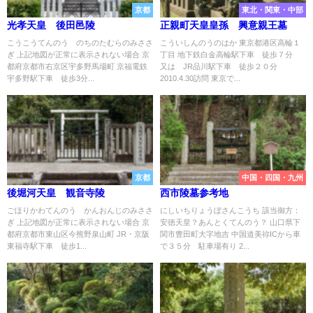
京都
東北・関東・中部
光孝天皇 後田邑陵
正親町天皇皇孫 興意親王墓
こうこうてんのう のちのたむらのみささ
こういしんのうのはか 東京都港区高輪１
ぎ 上記地図が正常に表示されない場合 京
丁目 地下鉄白金高輪駅下車 徒歩７分
都府京都市右京区宇多野馬場町 京福電鉄
又は JR品川駅下車 徒歩２０分
宇多野駅下車 徒歩3分...
2010.4.30訪問 東京で...
京都
中国・四国・九州
後堀河天皇 観音寺陵
西市陵墓参考地
ごほりかわてんのう かんおんじのみささ
にしいちりょうぼさんこうち 該当御方：
ぎ 上記地図が正常に表示されない場合 京
安徳天皇？あんとくてんのう？ 山口県下
都府京都市東山区今熊野泉山町 JR・京阪
関市豊田町大字地吉 中国道美祢ICから車
東福寺駅下車 徒歩1...
で３５分 駐車場有り 2...