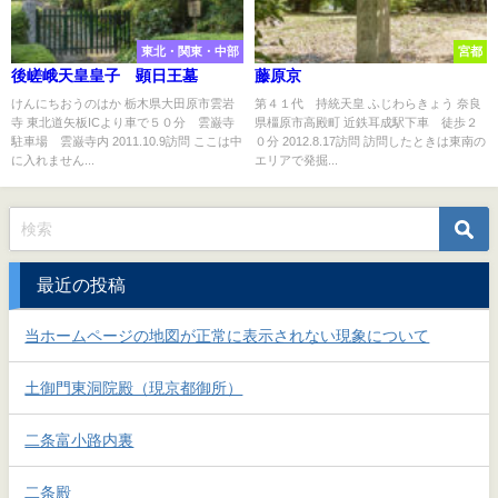
東北・関東・中部
宮都
後嵯峨天皇皇子 顕日王墓
藤原京
けんにちおうのはか 栃木県大田原市雲岩
第４１代 持統天皇 ふじわらきょう 奈良
寺 東北道矢板ICより車で５０分 雲巌寺
県橿原市高殿町 近鉄耳成駅下車 徒歩２
駐車場 雲巌寺内 2011.10.9訪問 ここは中
０分 2012.8.17訪問 訪問したときは東南の
に入れません...
エリアで発掘...
最近の投稿
当ホームページの地図が正常に表示されない現象について
土御門東洞院殿（現京都御所）
二条富小路内裏
二条殿