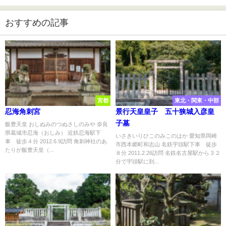
おすすめの記事
宮都
東北・関東・中部
忍海角刺宮
景行天皇皇子 五十狭城入彦皇
子墓
飯豊天皇 おしぬみのつぬさしのみや 奈良
県葛城市忍海（おしみ） 近鉄忍海駅下
いさきいりひこのみこのはか 愛知県岡崎
車 徒歩４分 2012.6.9訪問 角刺神社のあ
市西本郷町和志山 名鉄宇頭駅下車 徒歩
たりが飯豊天皇（...
８分 2011.2.26訪問 名鉄名古屋駅から３２
分で宇頭駅に到...