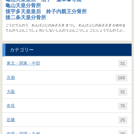
カテゴリー
東北・関東・中部
31
京都
165
大阪
31
奈良
75
近畿
25
中国・四国・九州
30