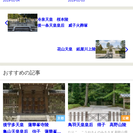
2019-01-04
2019-01-03
冷泉天皇 桜本陵
後一条天皇皇后 威子火葬塚
花山天皇 紙屋川上陵
おすすめの記事
京都
近畿
後宇多天皇 蓮華峯寺陵
鳥羽天皇皇后 得子 高野山陵
亀山天皇皇后 佶子 蓮華峯寺
なりこ こうやさんのみささぎ 和歌山県