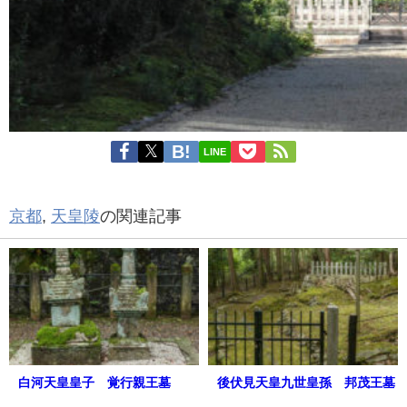
LINE
京都
,
天皇陵
の関連記事
白河天皇皇子 覚行親王墓
後伏見天皇九世皇孫 邦茂王墓