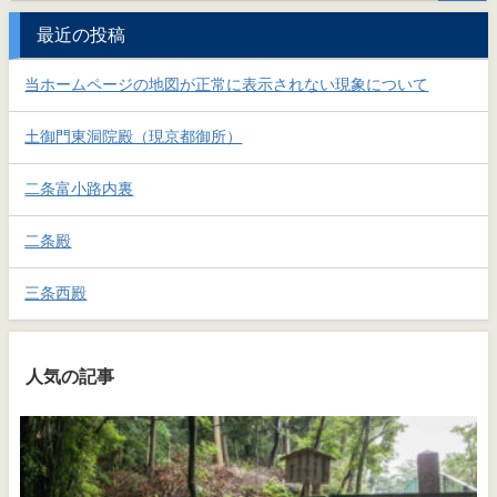
最近の投稿
当ホームページの地図が正常に表示されない現象について
土御門東洞院殿（現京都御所）
二条富小路内裏
二条殿
三条西殿
人気の記事