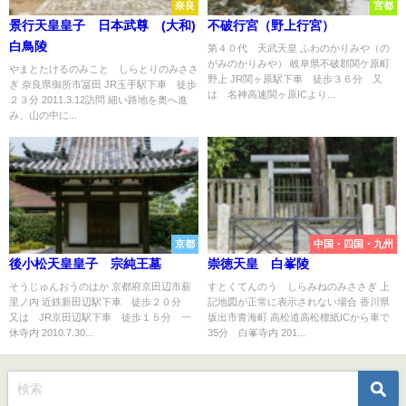
奈良
宮都
景行天皇皇子 日本武尊 (大和)
不破行宮（野上行宮）
白鳥陵
第４０代 天武天皇 ふわのかりみや（の
がみのかりみや） 岐阜県不破郡関ケ原町
やまとたけるのみこと しらとりのみささ
野上 JR関ヶ原駅下車 徒歩３６分 又
ぎ 奈良県御所市冨田 JR玉手駅下車 徒歩
は 名神高速関ヶ原ICより...
２３分 2011.3.12訪問 細い路地を奥へ進
み、山の中に...
京都
中国・四国・九州
後小松天皇皇子 宗純王墓
崇徳天皇 白峯陵
そうじゅんおうのはか 京都府京田辺市薪
すとくてんのう しらみねのみささぎ 上
里ノ内 近鉄新田辺駅下車 徒歩２０分
記地図が正常に表示されない場合 香川県
又は JR京田辺駅下車 徒歩１５分 一
坂出市青海町 高松道高松檀紙ICから車で
休寺内 2010.7.30...
35分 白峯寺内 201...