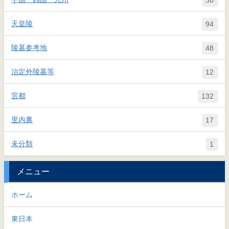
天皇陵
94
陵墓参考地
48
治定外陵墓等
12
宮都
132
里内裏
17
未分類
1
メニュー
ホーム
東日本