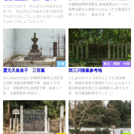
伊都郡高野町高野山 南海高野山ケーブル
陵
ごうだてんのう れんげぶじのみささぎ
高野山駅から南海りんかんバスで蓮花谷下
きつし れんげぶじのみささぎ かめやま
亀山天皇分骨所
車（１３分） 徒歩３分 不...
てんのうぶんこつしょ れいしないしんの
後宇多天皇皇后 姈子内親王分
うぶんこつしょ ごにじょう...
骨所
後二条天皇分骨所
京都
東北・関東・中部
霊元天皇皇子 三宮墓
西三川陵墓参考地
さんのみやのはか 京都府京都市上京区北
にしみかわりょうぼさんこうち 該当御
之辺町 京阪出町柳駅下車 徒歩１２分
方：順徳天皇皇子彦成王？ひこなりおう？
又は 京阪神宮丸太町駅下車 徒歩１７
新潟県佐渡市西三川 両津港から車で５５
分 元遣迎院内 2010.1...
分 笹川集落駐車ポイント（...