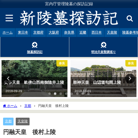
宮内庁管理陵墓の探訪記録
ホーム
東日本
京都府
大阪府
奈良県
近畿
西日本
天皇陵
陵墓参考
陵墓探訪記
明治天皇聖蹟巡り
奈良
奈良
崇神天皇 山辺道勾岡上陵
神武天皇 畝傍山東北陵
2018-10-01
2018-09-29
ホーム
京都
円融天皇 後村上陵
京都
天皇陵
円融天皇 後村上陵