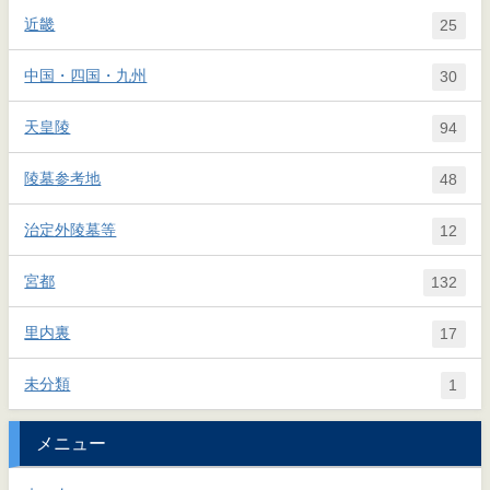
近畿
25
中国・四国・九州
30
天皇陵
94
陵墓参考地
48
治定外陵墓等
12
宮都
132
里内裏
17
未分類
1
メニュー