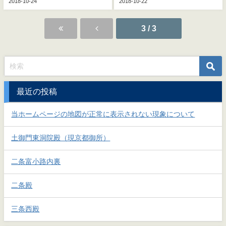
2018-10-24
2018-10-22
3 / 3
最近の投稿
当ホームページの地図が正常に表示されない現象について
土御門東洞院殿（現京都御所）
二条富小路内裏
二条殿
三条西殿