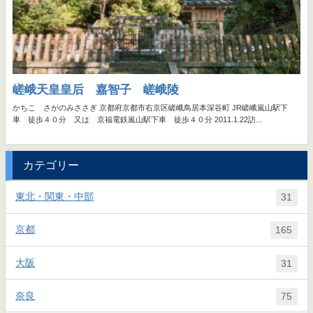
カテゴリー
東北・関東・中部
31
京都
165
大阪
31
奈良
75