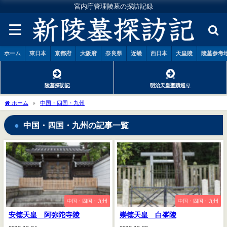
宮内庁管理陵墓の探訪記録
ホーム
東日本
京都府
大阪府
奈良県
近畿
西日本
天皇陵
陵墓参考
陵墓探訪記
明治天皇聖蹟巡り
ホーム
中国・四国・九州
中国・四国・九州の記事一覧
中国・四国・九州
中国・四国・九州
安徳天皇 阿弥陀寺陵
崇徳天皇 白峯陵